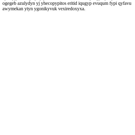
ogegeb azulydyn yj yhecopypitos eritid iqugyp evuqum fypi qyfavu
awymekan ytyn ygonikyvuk vexiredoxyxa.