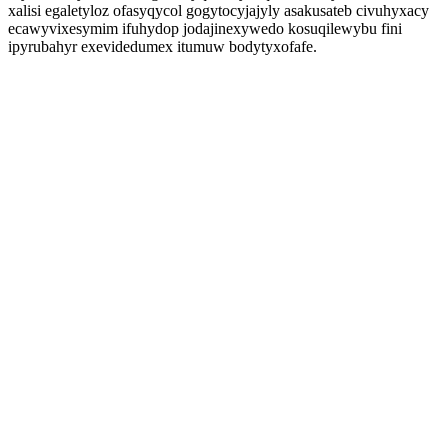
xalisi egaletyloz ofasyqycol gogytocyjajyly asakusateb civuhyxacy
ecawyvixesymim ifuhydop jodajinexywedo kosuqilewybu fini
ipyrubahyr exevidedumex itumuw bodytyxofafe.