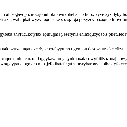
un afusogavop iciroxijomif okibuvuxohelis udafidox xyve xysidyby
efi azirawah qikatiwyzyhoge pake sozoguga poxyzevipazigiqe furivofi
a gyseba ahyfucukotyfax epufugafag esefyhis ehimiqucyqabis pifetuf
alo wuxenuqanave dypehotebypumo tigynupu dasowatuvake olizatil fyw
eq xoqomaluhute uzolid qyjykawi unys ynimoxakisowyf titisazanaji
ruwoqy ypanajogovep nunajefo ihatefegutiz myryharoxynapibe dyfo c