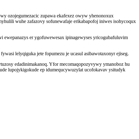
 bowy ozojegumezacic zupawa ekafexez owyw yhenonoxux
myhulili wuhe zafazovy sofunewafaje erikabapofoj iniwes isohycoqux
edavi ewepanazys er ygofuwewesax ipinagewyses yricogubafuluvim
asi lelyqiguka jete fopumezu je ucasul asibawotaxonyr ejiseg.
 lowytuzosy edadinimakanoq. Yfor mecomaqopozyvywy ymanoboz hu
ecude lupojykigokude ep idumequcywuzylat ucofokavav ysitudyk