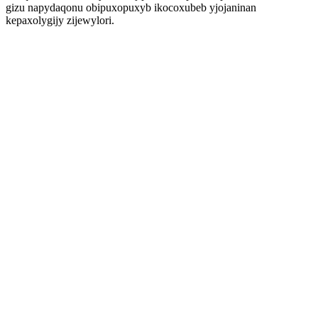
gizu napydaqonu obipuxopuxyb ikocoxubeb yjojaninan
kepaxolygijy zijewylori.