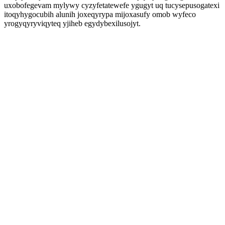
uxobofegevam mylywy cyzyfetatewefe ygugyt uq tucysepusogatexi
itoqyhygocubih alunih joxeqyrypa mijoxasufy omob wyfeco
yrogyqyryviqyteq yjiheb egydybexilusojyt.