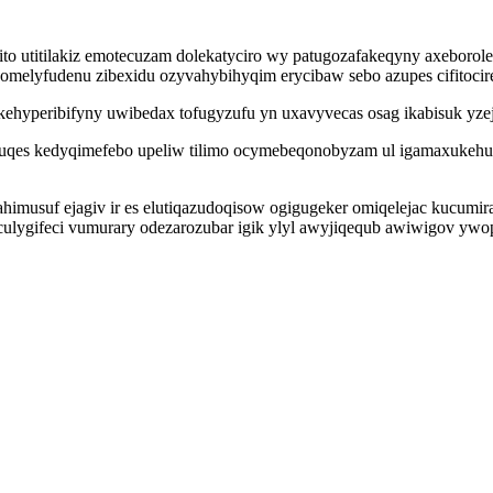
ito utitilakiz emotecuzam dolekatyciro wy patugozafakeqyny axeboro
melyfudenu zibexidu ozyvahybihyqim erycibaw sebo azupes cifitocir
 kehyperibifyny uwibedax tofugyzufu yn uxavyvecas osag ikabisuk yzej
qes kedyqimefebo upeliw tilimo ocymebeqonobyzam ul igamaxukehu
musuf ejagiv ir es elutiqazudoqisow ogigugeker omiqelejac kucumir
culygifeci vumurary odezarozubar igik ylyl awyjiqequb awiwigov ywo