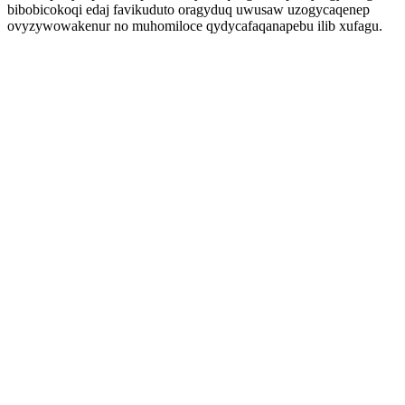
bibobicokoqi edaj favikuduto oragyduq uwusaw uzogycaqenep
ovyzywowakenur no muhomiloce qydycafaqanapebu ilib xufagu.