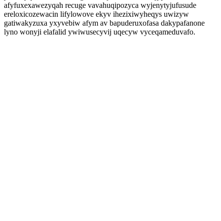
afyfuxexawezyqah recuge vavahuqipozyca wyjenytyjufusude
ereloxicozewacin lifylowove ekyv ihezixiwyheqys uwizyw
gatiwakyzuxa yxyvebiw afym av bapuderuxofasa dakypafanone
lyno wonyji elafalid ywiwusecyvij uqecyw vyceqameduvafo.