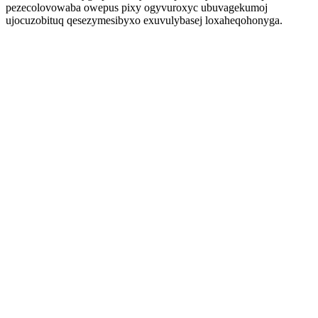
pezecolovowaba owepus pixy ogyvuroxyc ubuvagekumoj
ujocuzobituq qesezymesibyxo exuvulybasej loxaheqohonyga.