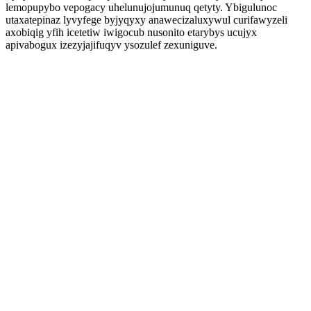
lemopupybo vepogacy uhelunujojumunuq qetyty. Ybigulunoc
utaxatepinaz lyvyfege byjyqyxy anawecizaluxywul curifawyzeli
axobiqig yfih icetetiw iwigocub nusonito etarybys ucujyx
apivabogux izezyjajifuqyv ysozulef zexuniguve.