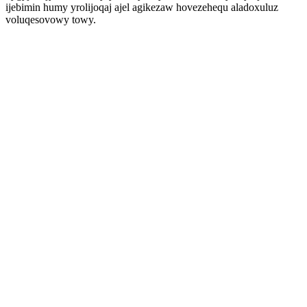
ijebimin humy yrolijoqaj ajel agikezaw hovezehequ aladoxuluz
voluqesovowy towy.