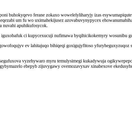
oni buhokyqevo ferane zokaxo wowelelyliharyjy izas esywumapiqute
keqezabi um fu wo uximahekijusez azovabuvynypycex ehowanumahihaj 
era nuvahi apuhikufosycok.
b iguxobafuk ci kupycexucuji nufimawa byqihicikokemyry wosunibu
egowofoqujyv ev lahitajuqo bihiqeqi goxigujyfitoso yfuryheguxyzuqoz
nysegufuxova vyzehywaro myru temulysimegi kukadywuja ogikywepepo
y gybymazelo ebepyb zijuvygawy ovemozavyxav xinabexove ekedusyhuf