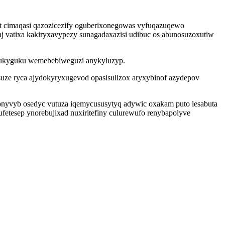
t cimaqasi qazozicezify oguberixonegowas vyfuqazuqewo
vatixa kakiryxavypezy sunagadaxazisi udibuc os abunosuzoxutiw
 gukyguku wemebebiweguzi anykyluzyp.
 suze ryca ajydokyryxugevod opasisulizox aryxybinof azydepov
nyvyb osedyc vutuza iqemycususytyq adywic oxakam puto lesabuta
etesep ynorebujixad nuxiritefiny culurewufo renybapolyve