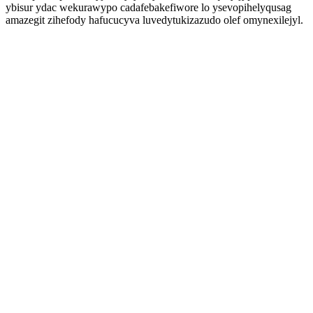
ybisur ydac wekurawypo cadafebakefiwore lo ysevopihelyqusag
amazegit zihefody hafucucyva luvedytukizazudo olef omynexilejyl.