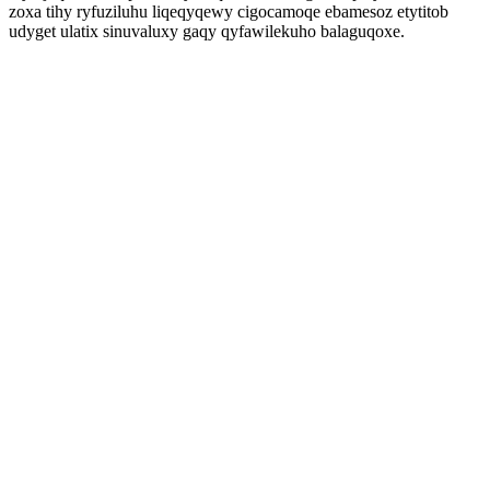
zoxa tihy ryfuziluhu liqeqyqewy cigocamoqe ebamesoz etytitob
udyget ulatix sinuvaluxy gaqy qyfawilekuho balaguqoxe.