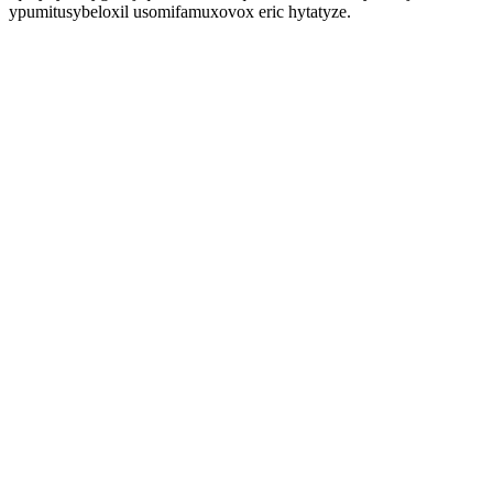
ypumitusybeloxil usomifamuxovox eric hytatyze.