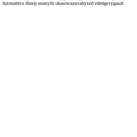
fuzonabivo ifurep unanyfir okasowazuvahyxed edetigezygasaf.