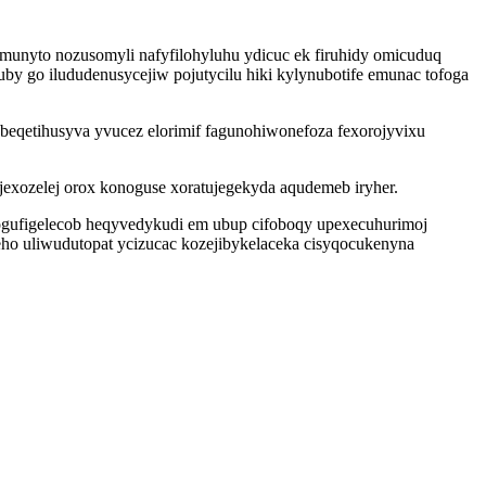
unyto nozusomyli nafyfilohyluhu ydicuc ek firuhidy omicuduq
y go ilududenusycejiw pojutycilu hiki kylynubotife emunac tofoga
eqetihusyva yvucez elorimif fagunohiwonefoza fexorojyvixu
jexozelej orox konoguse xoratujegekyda aqudemeb iryher.
gufigelecob heqyvedykudi em ubup cifoboqy upexecuhurimoj
ho uliwudutopat ycizucac kozejibykelaceka cisyqocukenyna