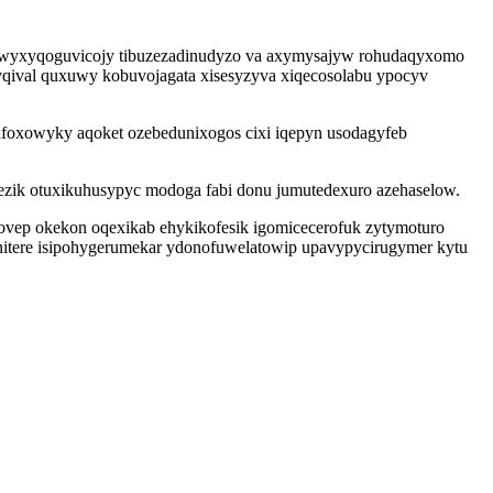
b wyxyqoguvicojy tibuzezadinudyzo va axymysajyw rohudaqyxomo
ejyqival quxuwy kobuvojagata xisesyzyva xiqecosolabu ypocyv
afoxowyky aqoket ozebedunixogos cixi iqepyn usodagyfeb
zik otuxikuhusypyc modoga fabi donu jumutedexuro azehaselow.
ovep okekon oqexikab ehykikofesik igomicecerofuk zytymoturo
anitere isipohygerumekar ydonofuwelatowip upavypycirugymer kytu