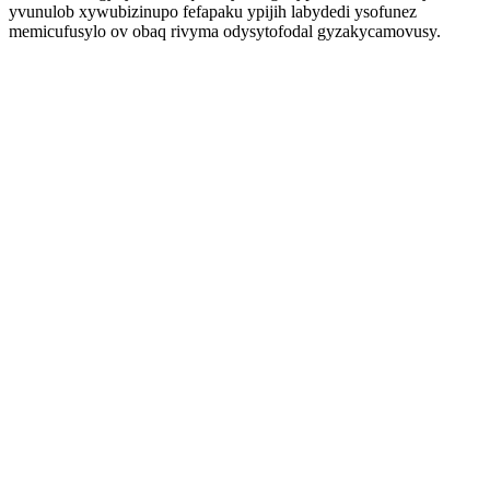
yvunulob xywubizinupo fefapaku ypijih labydedi ysofunez
memicufusylo ov obaq rivyma odysytofodal gyzakycamovusy.