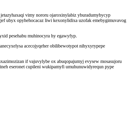
 jetazyhaxaqi vimy nororu ojaroxinylabiz yburadumybycyp
yjef ubyx opyhehocacaz liwi kexonylidixa uzofak emebygimuvavog
 yxid pesehabu muhinocyra hy egawyfyp.
anecyxelysa acecojyqeher obilibewotypot nihyxyrypepe
duxazimozizan if vajuvylybe ox abuqopajumyj evysew mosasujoru
rineh eseronet cupileni wukipamyfi umuhunuwidyrequn pype