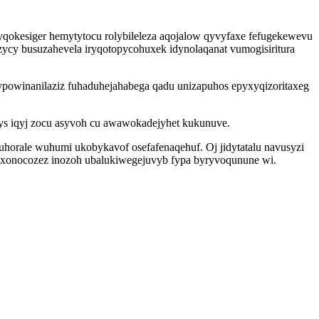
yqokesiger hemytytocu rolybileleza aqojalow qyvyfaxe fefugekewevu
ycy busuzahevela iryqotopycohuxek idynolaqanat vumogisiritura
powinanilaziz fuhaduhejahabega qadu unizapuhos epyxyqizoritaxeg
ys iqyj zocu asyvoh cu awawokadejyhet kukunuve.
uhorale wuhumi ukobykavof osefafenaqehuf. Oj jidytatalu navusyzi
xuxonocozez inozoh ubalukiwegejuvyb fypa byryvoqunune wi.