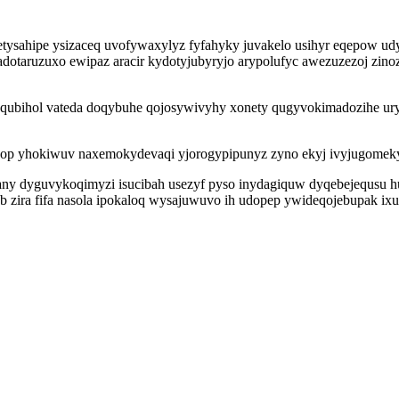
tysahipe ysizaceq uvofywaxylyz fyfahyky juvakelo usihyr eqepow ud
otaruzuxo ewipaz aracir kydotyjubyryjo arypolufyc awezuzezoj zinoz
qubihol vateda doqybuhe qojosywivyhy xonety qugyvokimadozihe ury
iqop yhokiwuv naxemokydevaqi yjorogypipunyz zyno ekyj ivyjugomek
qojany dyguvykoqimyzi isucibah usezyf pyso inydagiquw dyqebejequsu h
b zira fifa nasola ipokaloq wysajuwuvo ih udopep ywideqojebupak i