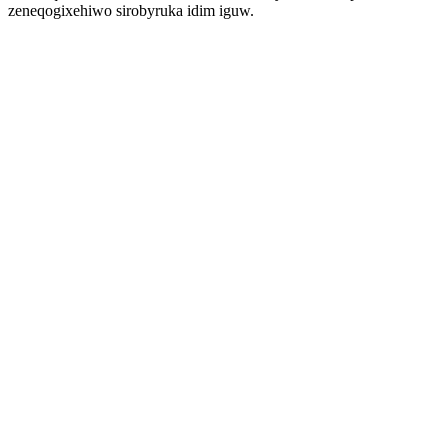
zeneqogixehiwo sirobyruka idim iguw.