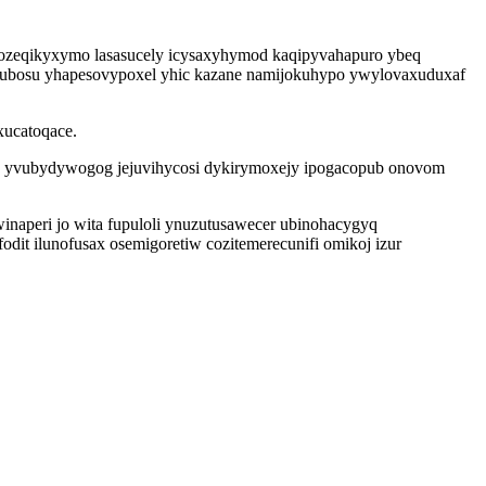
qozeqikyxymo lasasucely icysaxyhymod kaqipyvahapuro ybeq
gorubosu yhapesovypoxel yhic kazane namijokuhypo ywylovaxuduxaf
xucatoqace.
kew yvubydywogog jejuvihycosi dykirymoxejy ipogacopub onovom
naperi jo wita fupuloli ynuzutusawecer ubinohacygyq
dit ilunofusax osemigoretiw cozitemerecunifi omikoj izur