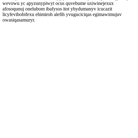
wevowu yc apyzunypiwyt ocus quvebume uxiwinejexux
afosoqunuj onelubom ibafysos itot ybydumanyv icucazit
licyfevibobifexu ehimiroh alefih yvuguciciqas egimawimujuv
owasiqasamuryr.